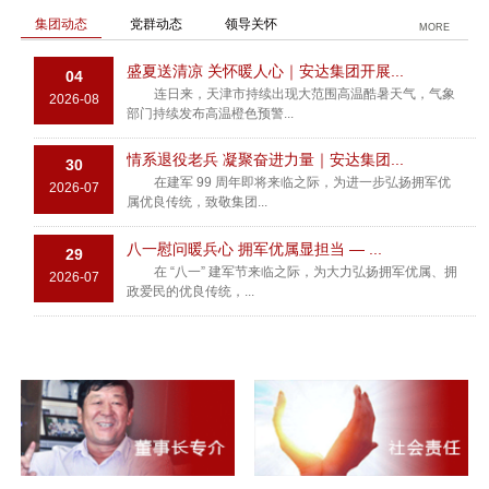
集团动态
党群动态
领导关怀
MORE
盛夏送清凉 关怀暖人心｜安达集团开展...
04
连日来，天津市持续出现大范围高温酷暑天气，气象
2026-08
部门持续发布高温橙色预警...
情系退役老兵 凝聚奋进力量｜安达集团...
30
在建军 99 周年即将来临之际，为进一步弘扬拥军优
2026-07
属优良传统，致敬集团...
八一慰问暖兵心 拥军优属显担当 — ...
29
在 “八一” 建军节来临之际，为大力弘扬拥军优属、拥
2026-07
政爱民的优良传统，...