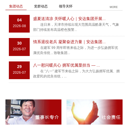
集团动态
党群动态
领导关怀
MORE
盛夏送清凉 关怀暖人心｜安达集团开展...
04
连日来，天津市持续出现大范围高温酷暑天气，气象
2026-08
部门持续发布高温橙色预警...
情系退役老兵 凝聚奋进力量｜安达集团...
30
在建军 99 周年即将来临之际，为进一步弘扬拥军优
2026-07
属优良传统，致敬集团...
八一慰问暖兵心 拥军优属显担当 — ...
29
在 “八一” 建军节来临之际，为大力弘扬拥军优属、拥
2026-07
政爱民的优良传统，...