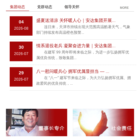
集团动态
党群动态
领导关怀
MORE
盛夏送清凉 关怀暖人心｜安达集团开展...
04
连日来，天津市持续出现大范围高温酷暑天气，气象
2026-08
部门持续发布高温橙色预警...
情系退役老兵 凝聚奋进力量｜安达集团...
30
在建军 99 周年即将来临之际，为进一步弘扬拥军优
2026-07
属优良传统，致敬集团...
八一慰问暖兵心 拥军优属显担当 — ...
29
在 “八一” 建军节来临之际，为大力弘扬拥军优属、拥
2026-07
政爱民的优良传统，...